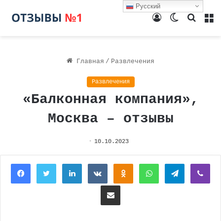
Русский
Войти
Switch
Поиск
М
skin
Главная
/
Развлечения
Развлечения
«Балконная компания»,
Москва – отзывы
10.10.2023
Facebook
Twitter
LinkedIn
Вконтакте
Одноклассники
WhatsApp
Telegram
Vi
Поделиться через электронную почту