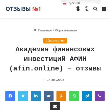
Русский
Войти
Switch
Поиск
М
skin
Главная
/
Образование
Образование
Академия финансовых
инвестиций АФИН
(afin.online) – отзывы
14.08.2023
Facebook
Twitter
LinkedIn
Вконтакте
Одноклассники
WhatsApp
Telegram
Vi
Поделиться через электронную почту