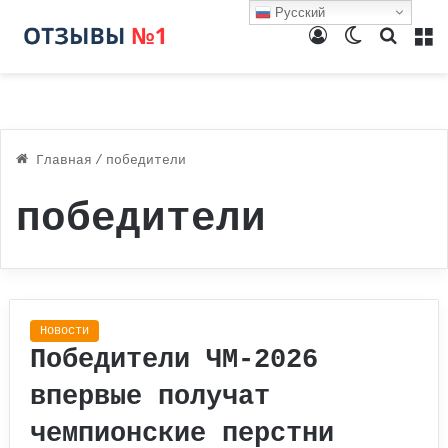
Русский
Войти
Switch
Поиск
М
skin
Главная
/
победители
победители
Новости
Победители ЧМ-2026
впервые получат
чемпионские перстни