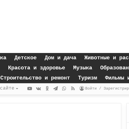
ка
Детское
Дом и дача
Животные и рас
Красота и здоровье
Музыка
Образован
Строительство и ремонт
Туризм
Фильмы 
YouTube
vk.com
Одноклассники
Telegram
WhatsApp
RSS
сайте
Войти / Зарегистрир