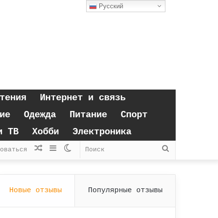
Русский
тения
Интернет и связь
ие
Одежда
Питание
Спорт
и ТВ
Хобби
Электроника
Случайная
Sidebar
Switch
Поиск
оваться
статья
skin
Новые отзывы
Популярные отзывы