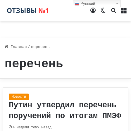
Русский
Войти
Switch
Поиск
М
skin
Главная
/
перечень
перечень
Новости
Путин утвердил перечень
поручений по итогам ПМЭФ
4 недели тому назад