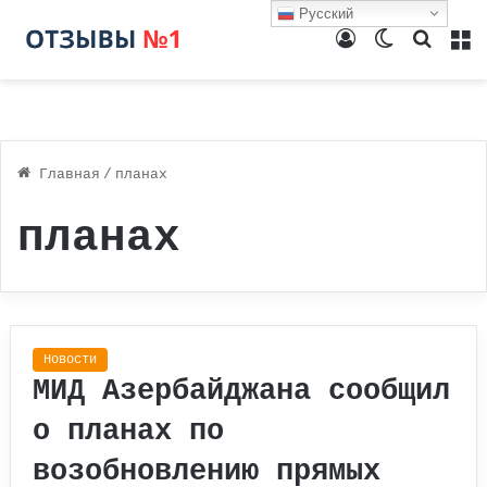
Русский
Войти
Switch
Поиск
М
skin
Главная
/
планах
планах
Новости
МИД Азербайджана сообщил
о планах по
возобновлению прямых