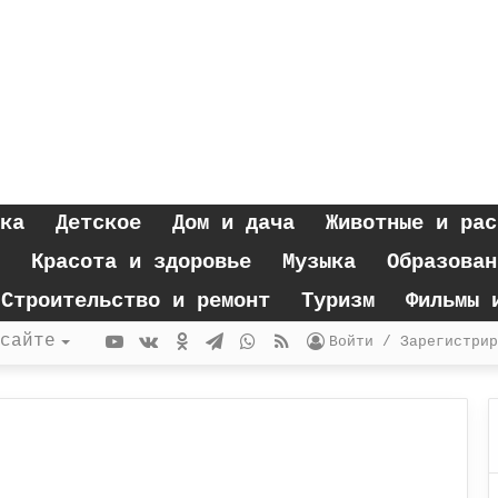
ка
Детское
Дом и дача
Животные и рас
Красота и здоровье
Музыка
Образован
Строительство и ремонт
Туризм
Фильмы 
YouTube
vk.com
Одноклассники
Telegram
WhatsApp
RSS
сайте
Войти / Зарегистрир