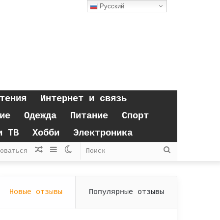
Русский
тения
Интернет и связь
ие
Одежда
Питание
Спорт
и ТВ
Хобби
Электроника
Случайная
Sidebar
Switch
Поиск
оваться
статья
skin
Новые отзывы
Популярные отзывы