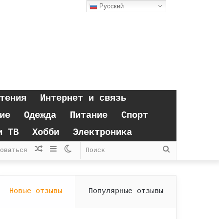
Русский
тения
Интернет и связь
ие
Одежда
Питание
Спорт
и ТВ
Хобби
Электроника
Случайная
Sidebar
Switch
Поиск
оваться
статья
skin
Новые отзывы
Популярные отзывы