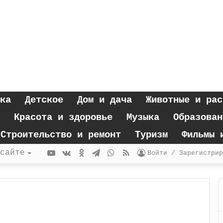
ка
Детское
Дом и дача
Животные и рас
Красота и здоровье
Музыка
Образован
Строительство и ремонт
Туризм
Фильмы 
YouTube
vk.com
Одноклассники
Telegram
WhatsApp
RSS
сайте
Войти / Зарегистрир